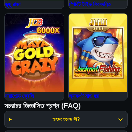
জুজু রাজা
স্পিরিট টাইড কিংবদন্তি
মায়াগোল্ড ক্রেজি
জ্যাকপট মাছ ধরা
সচরাচর জিজ্ঞাসিত প্রশ্ন (FAQ)
মাহজং ওয়েজ কী?