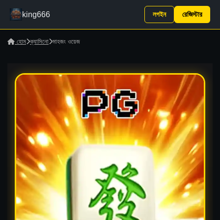
king666
লগইন
রেজিস্টার
হোম
ক্যাসিনো
মাহজং ওয়েজ