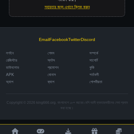
সহায়তার জন্য এখানে ক্লিক করুন
Email
Facebook
Twitter
Discord
লগইন
গেমস
সম্পর্কে
রেজিস্টার
স্লটস
সাপোর্ট
ডাউনলোড
প্রমোশন
কুকি
APK
বোনাস
শর্তাবলী
অ্যাপ
ক্যাশ
গোপনীয়তা
Copyright © 2026 king666.org. বাংলাদেশে ১৮+ বছরের বেশি বয়সী ব্যবহারকারীদের সেবা প্রদান
করা হচ্ছে।