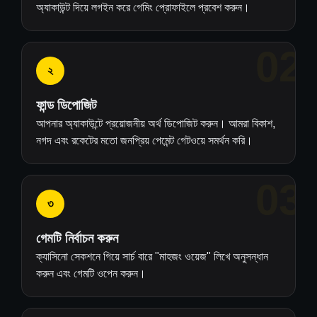
অ্যাকাউন্ট দিয়ে লগইন করে গেমিং প্রোফাইলে প্রবেশ করুন।
02
২
ফান্ড ডিপোজিট
আপনার অ্যাকাউন্টে প্রয়োজনীয় অর্থ ডিপোজিট করুন। আমরা বিকাশ,
নগদ এবং রকেটের মতো জনপ্রিয় পেমেন্ট গেটওয়ে সমর্থন করি।
03
৩
গেমটি নির্বাচন করুন
ক্যাসিনো সেকশনে গিয়ে সার্চ বারে "মাহজং ওয়েজ" লিখে অনুসন্ধান
করুন এবং গেমটি ওপেন করুন।